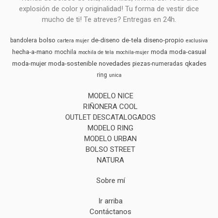
explosión de color y originalidad! Tu forma de vestir dice
mucho de ti! Te atreves? Entregas en 24h.
bolso
de-diseno
de-tela
diseno-propio
bandolera
cartera mujer
exclusiva
hecha-a-mano
moda
moda-casual
mochila
mochila de tela
mochila-mujer
moda-mujer
moda-sostenible
novedades
qkades
piezas-numeradas
ring
unica
MODELO NICE
RIÑONERA COOL
OUTLET DESCATALOGADOS
MODELO RING
MODELO URBAN
BOLSO STREET
NATURA
Sobre mí
Ir arriba
Contáctanos