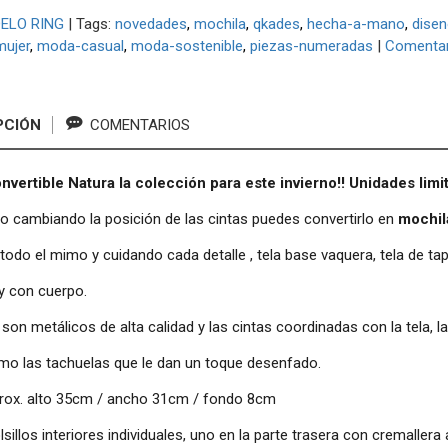
ELO RING
|
Tags:
novedades
mochila
qkades
hecha-a-mano
disen
ujer
moda-casual
moda-sostenible
piezas-numeradas
|
Comentar
PCIÓN
COMENTARIOS
nvertible Natura la colección para este invierno!! Unidades limi
o cambiando la posición de las cintas puedes convertirlo en
mochil
odo el mimo y cuidando cada detalle , tela base vaquera, tela de tapi
y con cuerpo.
 son metálicos de alta calidad y las cintas coordinadas con la tela, 
mo las tachuelas que le dan un toque desenfado.
rox. alto 35cm / ancho 31cm / fondo 8cm
sillos interiores individuales, uno en la parte trasera con cremallera 