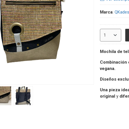
Marca
:
QKade
Mochila de tel
Combinación d
vegana.
Diseños exclus
Una pieza idea
original
y
dife