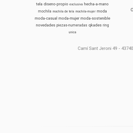
tela
diseno-propio
hecha-a-mano
exclusiva
moda
mochila
mochila de tela
mochila-mujer
moda-casual
moda-mujer
moda-sostenible
novedades
qkades
piezas-numeradas
ring
unica
Camí Sant Jeroni 49 - 4374