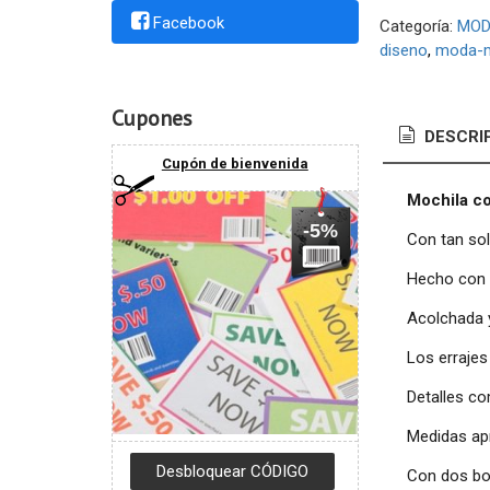
Facebook
Categoría:
MOD
diseno
moda-m
Cupones
DESCRI
Cupón de bienvenida
Mochila co
-5%
Con tan sol
Hecho con t
Acolchada 
Los errajes
Detalles co
Medidas ap
Con dos bol