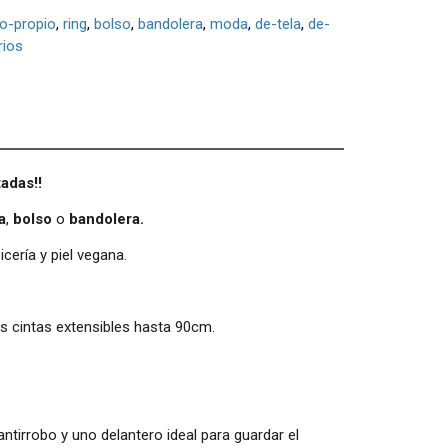
o-propio
ring
bolso
bandolera
moda
de-tela
de-
ios
tadas!!
a
,
bolso
o
bandolera.
cería y piel vegana.
las cintas extensibles hasta 90cm.
antirrobo y uno delantero ideal para guardar el