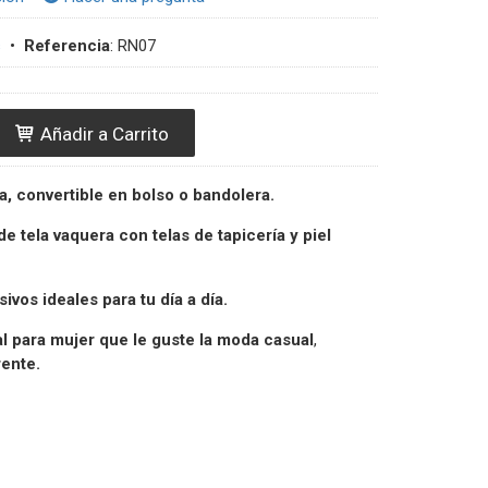
s
•
Referencia
:
RN07
Añadir a Carrito
a, convertible en bolso o bandolera.
e tela
vaquera
con telas de tapicería y piel
ivos ideales para tu día a día.
l p
ara mujer que le guste la
moda casual
,
rente.