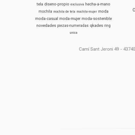
tela
diseno-propio
hecha-a-mano
exclusiva
moda
mochila
mochila de tela
mochila-mujer
moda-casual
moda-mujer
moda-sostenible
novedades
qkades
piezas-numeradas
ring
unica
Camí Sant Jeroni 49 - 4374