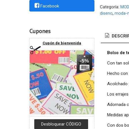
Facebook
Categoría:
MOD
diseno
moda-m
Cupones
DESCRI
Cupón de bienvenida
B
olso de t
-5%
Con tan sol
Hecho con t
Acolchado 
Los errajes
Adornada c
Medidas ap
Con dos bol