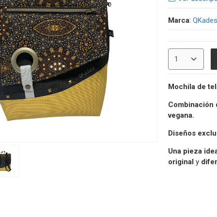
Marca
:
QKade
Mochila de tel
Combinación d
vegana.
Diseños exclus
Una pieza idea
original
y
dife