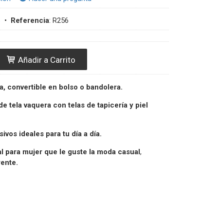
s
•
Referencia
:
R256
Añadir a Carrito
a, convertible en bolso o bandolera.
e tela
vaquera
con telas de tapicería y piel
ivos ideales para tu día a día.
l p
ara mujer que le guste la
moda casual
,
rente.