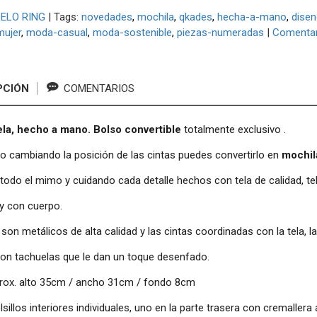
ELO RING
|
Tags:
novedades
mochila
qkades
hecha-a-mano
disen
ujer
moda-casual
moda-sostenible
piezas-numeradas
|
Comentar
PCIÓN
COMENTARIOS
ela,
hecho a mano
. Bolso convertible
totalmente exclusivo .
o cambiando la posición de las cintas puedes convertirlo en
mochil
odo el mimo y cuidando cada detalle hechos con tela de calidad, tela
y con cuerpo.
 son metálicos de alta calidad y las cintas coordinadas con la tela, 
on tachuelas que le dan un toque desenfado.
rox. alto 35cm / ancho 31cm / fondo 8cm
sillos interiores individuales, uno en la parte trasera con cremallera 